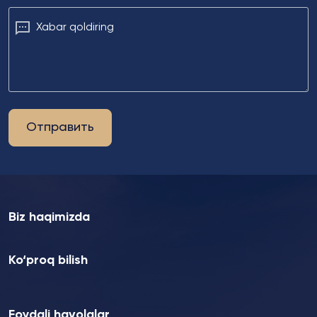
Xabar qoldiring
Отправить
Biz haqimizda
Ko‘proq bilish
Foydali havolalar