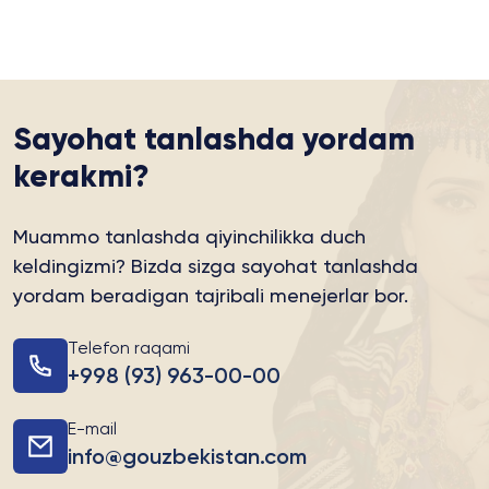
Sayohat tanlashda yordam
kerakmi?
Muammo tanlashda qiyinchilikka duch
keldingizmi?
Bizda sizga sayohat tanlashda
yordam beradigan tajribali menejerlar bor.
Telefon raqami
+998 (93) 963-00-00
E-mail
info@gouzbekistan.com