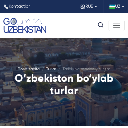
Kontaktlar
RUB
UZ
Bosh sahifa
Turlar
Tarihiy va madaniy turizm
O‘zbekiston bo‘ylab
turlar