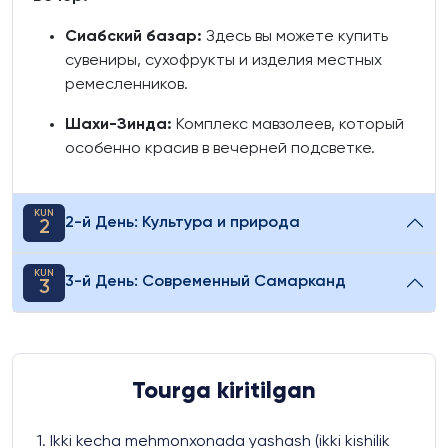
Сиабский базар:
Здесь вы можете купить
сувениры, сухофрукты и изделия местных
ремесленников.
Шахи-Зинда:
Комплекс мавзолеев, который
особенно красив в вечерней подсветке.
KUN
2-й День: Культура и природа
2
KUN
3-й День: Современный Самарканд
3
Tourga kiritilgan
1. Ikki kecha mehmonxonada yashash (ikki kishilik