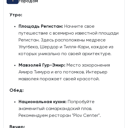
1
городом
Утро:
Площадь Регистан:
Начните свое
путешествие с всемирно известной площади
Регистан. Здесь расположены медресе
Улугбека, Шердор и Тилля-Кари, каждое из
которых уникально по своей архитектуре.
Мавзолей Гур-Эмир:
Место захоронения
Амира Тимура и его потомков. Интерьер
мавзолея поражает своей красотой.
Обед:
Национальная кухня:
Попробуйте
знаменитый самаркандский плов.
Рекомендуем ресторан "Plov Center".
Вечер: