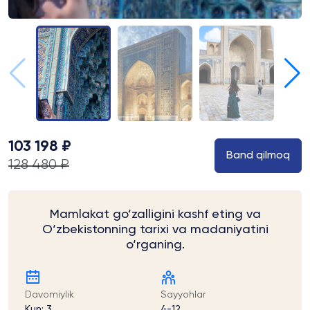
103 198 ₽
Band qilmoq
128 480 ₽
Mamlakat go‘zalligini kashf eting va
O‘zbekistonning tarixi va madaniyatini
o‘rganing.
Davomiylik
Sayyohlar
Kun: 3
4-12