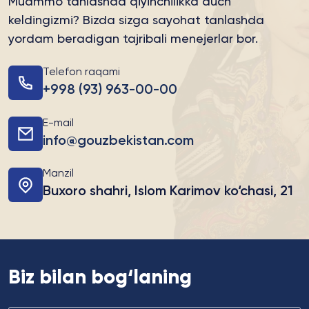
Muammo tanlashda qiyinchilikka duch
keldingizmi?
Bizda sizga sayohat tanlashda
yordam beradigan tajribali menejerlar bor.
Telefon raqami
+998 (93) 963-00-00
E-mail
info@gouzbekistan.com
Manzil
Buxoro shahri, Islom Karimov ko‘chasi, 21
Biz bilan bog‘laning