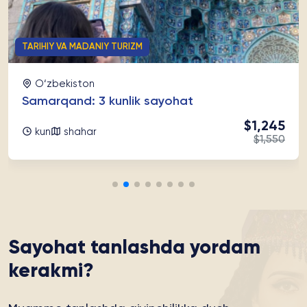
TARIHIY VA MADANIY TURIZM
O‘zbekiston
Samarqand: 3 kunlik sayohat
$1,245
kun
shahar
$1,550
Sayohat tanlashda yordam
kerakmi?