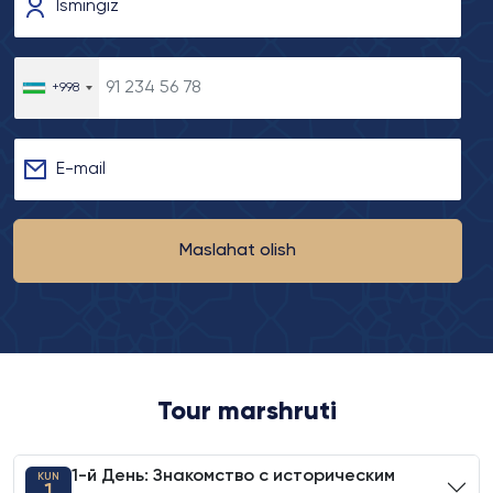
Ismingiz
+998
E-mail
Maslahat olish
Tour marshruti
1-й День: Знакомство с историческим
KUN