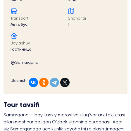
Transport
Shaharlar
Автобус
1
Joylashuv
Гостиница
Samarqand
Ulashish
Tour tavsifi
Samarqand — boy tarixiy merosi va ulugʻvor arxitekturasi
bilan mashhur boʻlgan Oʻzbekistonning durdonasi. Agar
siz Samarqandga uch kunlik sayohatni rejalashtirmoqchi