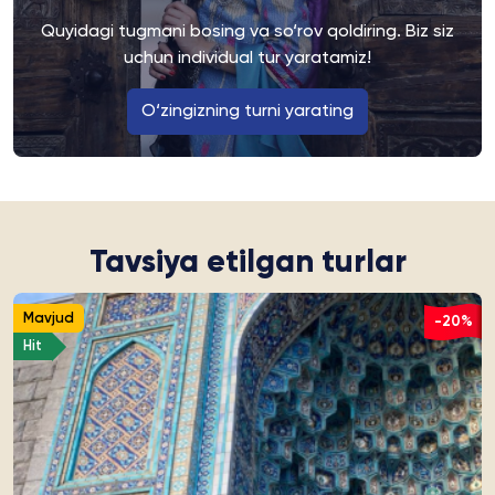
Quyidagi tugmani bosing va so‘rov qoldiring. Biz siz
uchun individual tur yaratamiz!
O‘zingizning turni yarating
Tavsiya etilgan turlar
Mavjud
-20%
Hit