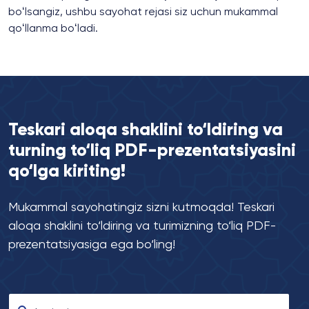
boʻlsangiz, ushbu sayohat rejasi siz uchun mukammal
qoʻllanma boʻladi.
Teskari aloqa shaklini to‘ldiring va
turning to‘liq PDF-prezentatsiyasini
qo‘lga kiriting!
Mukammal sayohatingiz sizni kutmoqda! Teskari
aloqa shaklini to‘ldiring va turimizning to‘liq PDF-
prezentatsiyasiga ega bo‘ling!