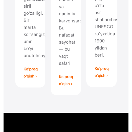
o'rta
sirli
va
asr
go'zalligi.
qadimiy
shaharchasi.
Bir
karvonsaroylar.
UNESCO
marta
Bu
roʻyxatida
ko'rsangiz,
nafaqat
1990-
umr
sayohat
yildan
bo'yi
— bu
beri.
unutolmaysiz.
vaqt
safari.
Ko'proq
Ko'proq
o'qish ›
o'qish ›
Ko'proq
o'qish ›