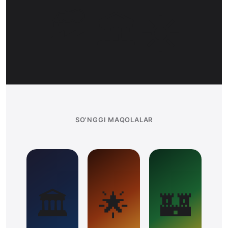
🏭🏛☀️
SO'NGGI MAQOLALAR
🏛
🌟
🏰