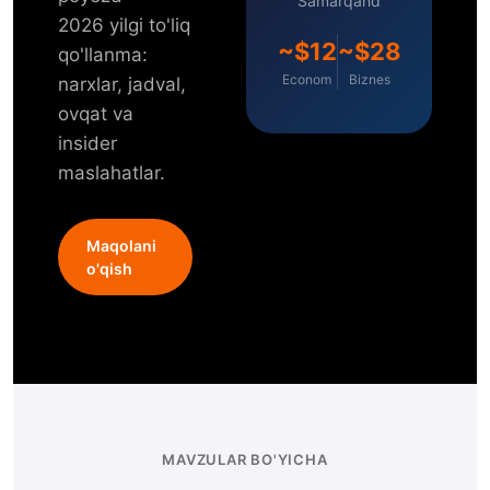
Samarqand
2026 yilgi to'liq
~$12
~$28
qo'llanma:
Econom
Biznes
narxlar, jadval,
ovqat va
insider
maslahatlar.
Maqolani
o'qish
MAVZULAR BO'YICHA