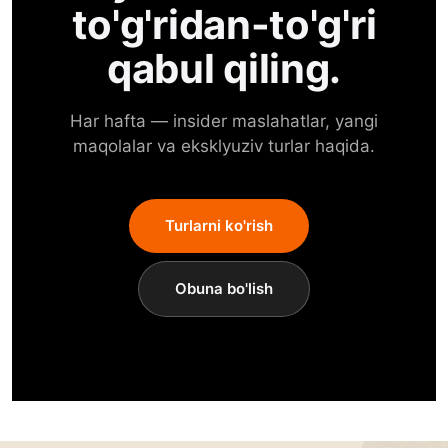
to'g'ridan-to'g'ri
qabul qiling.
Har hafta — insider maslahatlar, yangi
maqolalar va eksklyuziv turlar haqida.
Turlarni ko'rish
Obuna bo'lish