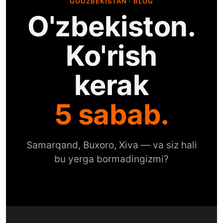
GOUZBEKISTAN · BLOG
O'zbekiston.
Ko'rish
kerak
5 sabab.
Samarqand, Buxoro, Xiva — va siz hali
bu yerga bormadingizmi?