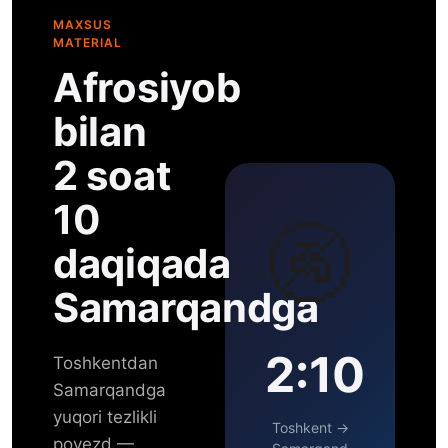
MAXSUS
MATERIAL
Afrosiyob
bilan
2 soat
10
🚱
daqiqada
Samarqandga
2:10
Toshkentdan
Samarqandga
yuqori tezlikli
Toshkent →
poyezd —