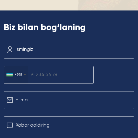
Biz bilan bog‘laning
Ismingiz
+998
Е-mail
Xabar qoldiring