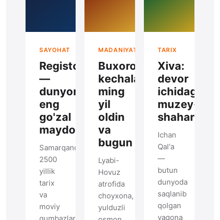
SAYOHAT
MADANIYAT
TARIX
Registon
Buxoro
Xiva:
—
kechalari:
devor
dunyoning
ming
ichidagi
eng
yil
muzey-
go'zal
oldin
shahar
maydoni
va
Ichan
bugun
Qal'a
Samarqandda
—
2500
Lyabi-
butun
yillik
Hovuz
dunyoda
tarix
atrofida
saqlanib
va
choyxona,
qolgan
moviy
yulduzli
yagona
gumbazlarning
osmon