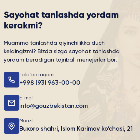
Sayohat tanlashda yordam
kerakmi?
Muammo tanlashda qiyinchilikka duch
keldingizmi?
Bizda sizga sayohat tanlashda
yordam beradigan tajribali menejerlar bor.
Telefon raqami
+998 (93) 963-00-00
E-mail
info@gouzbekistan.com
Manzil
Buxoro shahri, Islom Karimov ko‘chasi, 21