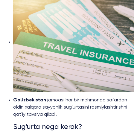
GoUzbekistan
jamoasi har bir mehmonga safardan
oldin xalqaro sayyohlik sug'urtasini rasmiylashtirishni
qat'iy tavsiya qiladi.
Sug'urta nega kerak?