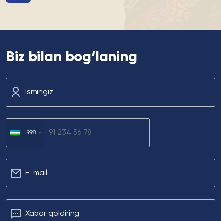
Biz bilan bog‘laning
Ismingiz
+998
Е-mail
Xabar qoldiring