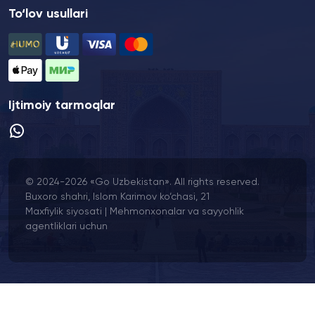
To‘lov usullari
Ijtimoiy tarmoqlar
© 2024-2026 «Go Uzbekistan». All rights reserved.
Buxoro shahri, Islom Karimov ko‘chasi, 21
Maxfiylik siyosati
|
Mehmonxonalar va sayyohlik
agentliklari uchun