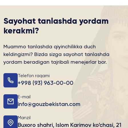
Sayohat tanlashda yordam
kerakmi?
Muammo tanlashda qiyinchilikka duch
keldingizmi?
Bizda sizga sayohat tanlashda
yordam beradigan tajribali menejerlar bor.
Telefon raqami
+998 (93) 963-00-00
E-mail
info@gouzbekistan.com
Manzil
Buxoro shahri, Islom Karimov ko‘chasi, 21