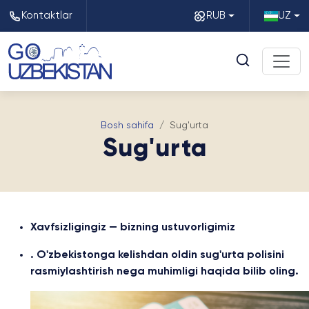
Kontaktlar
RUB
UZ
Bosh sahifa
Sug'urta
Sug'urta
Xavfsizligingiz — bizning ustuvorligimiz
. O'zbekistonga kelishdan oldin sug'urta polisini
rasmiylashtirish nega muhimligi haqida bilib oling.