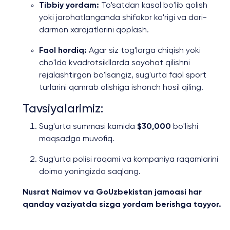
Tibbiy yordam:
To'satdan kasal bo'lib qolish
yoki jarohatlanganda shifokor ko'rigi va dori-
darmon xarajatlarini qoplash.
Faol hordiq:
Agar siz tog'larga chiqish yoki
cho'lda kvadrotsikllarda sayohat qilishni
rejalashtirgan bo'lsangiz, sug'urta faol sport
turlarini qamrab olishiga ishonch hosil qiling.
Tavsiyalarimiz:
Sug'urta summasi kamida
$30,000
bo'lishi
maqsadga muvofiq.
Sug'urta polisi raqami va kompaniya raqamlarini
doimo yoningizda saqlang.
Nusrat Naimov va GoUzbekistan jamoasi har
qanday vaziyatda sizga yordam berishga tayyor.