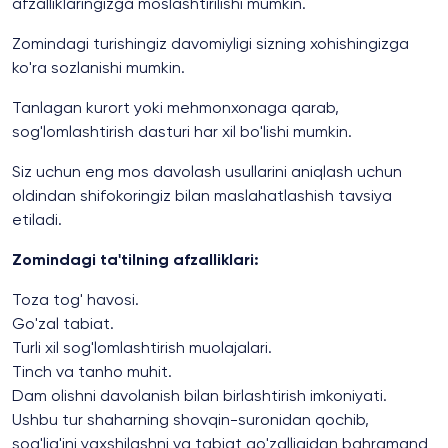
afzalliklaringizga moslashtirilishi mumkin.
Zomindagi turishingiz davomiyligi sizning xohishingizga
ko'ra sozlanishi mumkin.
Tanlagan kurort yoki mehmonxonaga qarab,
sog'lomlashtirish dasturi har xil bo'lishi mumkin.
Siz uchun eng mos davolash usullarini aniqlash uchun
oldindan shifokoringiz bilan maslahatlashish tavsiya
etiladi.
Zomindagi ta'tilning afzalliklari:
Toza tog' havosi.
Go'zal tabiat.
Turli xil sog'lomlashtirish muolajalari.
Tinch va tanho muhit.
Dam olishni davolanish bilan birlashtirish imkoniyati.
Ushbu tur shaharning shovqin-suronidan qochib,
sog'lig'ini yaxshilashni va tabiat go'zalligidan bahramand