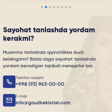
Sayohat tanlashda yordam
kerakmi?
Muammo tanlashda qiyinchilikka duch
keldingizmi?
Bizda sizga sayohat tanlashda
yordam beradigan tajribali menejerlar bor.
Telefon raqami
+998 (93) 963-00-00
E-mail
info@gouzbekistan.com