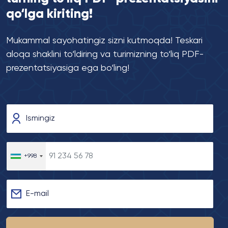
qo‘lga kiriting!
Mukammal sayohatingiz sizni kutmoqda! Teskari
aloqa shaklini to‘ldiring va turimizning to‘liq PDF-
prezentatsiyasiga ega bo‘ling!
Ismingiz
+998
E-mail