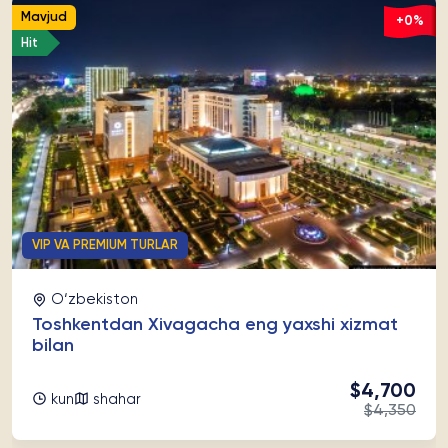
Mavjud
+0%
Hit
VIP VA PREMIUM TURLAR
O‘zbekiston
Toshkentdan Xivagacha eng yaxshi xizmat
bilan
$4,700
kun
shahar
$4,350