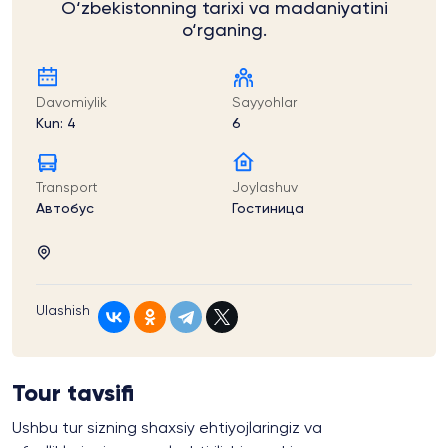
O‘zbekistonning tarixi va madaniyatini
o‘rganing.
Davomiylik
Sayyohlar
Kun: 4
6
Transport
Joylashuv
Автобус
Гостиница
Ulashish
Tour tavsifi
Ushbu tur sizning shaxsiy ehtiyojlaringiz va