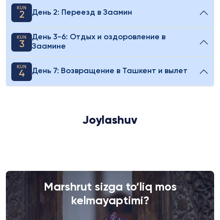
KUN
День 2: Переезд в Заамин
2
День 3-6: Отдых и оздоровление в
KUN
3
Заамине
KUN
День 7: Возвращение в Ташкент и вылет
4
Joylashuv
Marshrut sizga to‘liq mos
kelmayaptimi?