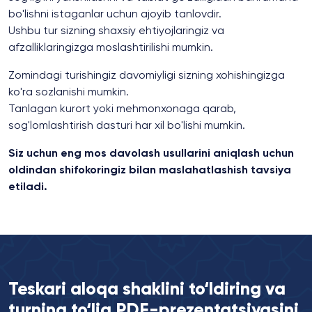
bo'lishni istaganlar uchun ajoyib tanlovdir.
Ushbu tur sizning shaxsiy ehtiyojlaringiz va
afzalliklaringizga moslashtirilishi mumkin.
Zomindagi turishingiz davomiyligi sizning xohishingizga
ko'ra sozlanishi mumkin.
Tanlagan kurort yoki mehmonxonaga qarab,
sog'lomlashtirish dasturi har xil bo'lishi mumkin.
Siz uchun eng mos davolash usullarini aniqlash uchun
oldindan shifokoringiz bilan maslahatlashish tavsiya
etiladi.
Teskari aloqa shaklini to‘ldiring va
turning to‘liq PDF-prezentatsiyasini