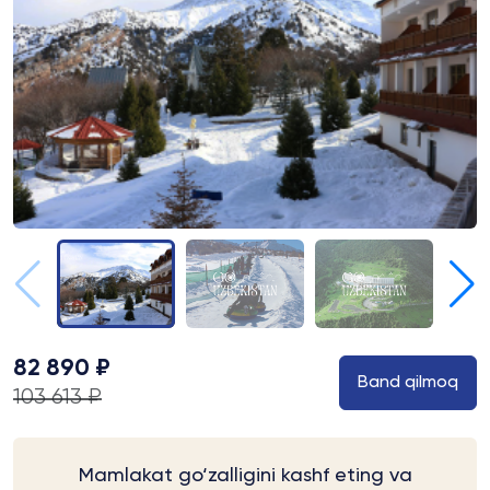
82 890 ₽
Band qilmoq
103 613 ₽
Mamlakat go‘zalligini kashf eting va