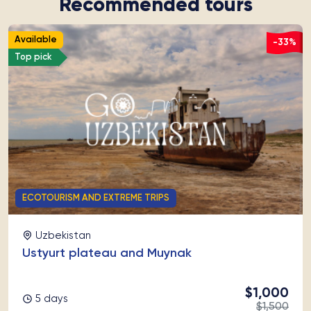
Recommended tours
Available
-33%
Top pick
ECOTOURISM AND EXTREME TRIPS
Uzbekistan
Ustyurt plateau and Muynak
$1,000
5 days
$1,500