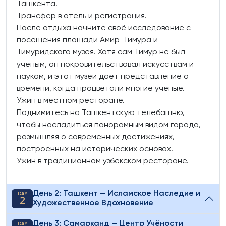
Ташкента.
Трансфер в отель и регистрация.
После отдыха начните своё исследование с
посещения площади Амир-Тимура и
Тимуридского музея. Хотя сам Тимур не был
учёным, он покровительствовал искусствам и
наукам, и этот музей дает представление о
времени, когда процветали многие учёные.
Ужин в местном ресторане.
Поднимитесь на Ташкентскую телебашню,
чтобы насладиться панорамным видом города,
размышляя о современных достижениях,
построенных на исторических основах.
Ужин в традиционном узбекском ресторане.
День 2: Ташкент — Исламское Наследие и
DAY
2
Художественное Вдохновение
День 3: Самарканд — Центр Учёности
DAY