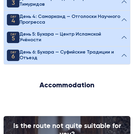
3
Тимуридов
День 4: Самарканд — Отголоски Научного
DAY
4
Прогресса
День 5: Бухара — Центр Исламской
DAY
5
Учёности
День 6: Бухара — Суфийские Традиции и
DAY
6
Отъезд
Accommodation
Is the route not quite suitable for