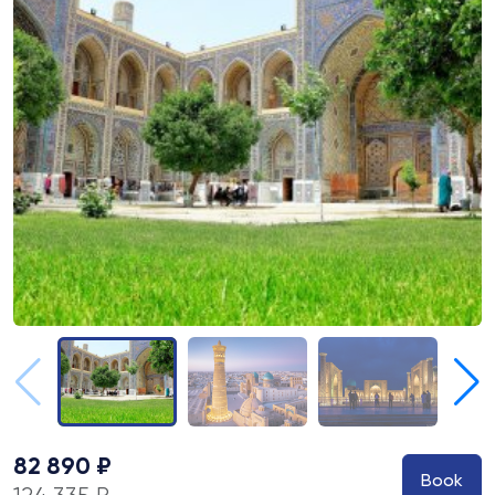
82 890 ₽
Book