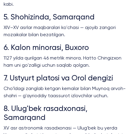
kabi.
5. Shohizinda, Samarqand
XIV–XV asrlar maqbaralari ko'chasi — ajoyib zangori
mozaikalar bilan bezatilgan.
6. Kalon minorasi, Buxoro
1127 yilda qurilgan 46 metrlik minora. Hatto Chingizxon
ham uni go'zalligi uchun saqlab qolgan.
7. Ustyurt platosi va Orol dengizi
Cho'ldagi zanglab ketgan kemalar bilan Muynoq arvoh-
shahri — g'ayrioddiy taassurot izlovchilar uchun.
8. Ulug'bek rasadxonasi,
Samarqand
XV asr astronomik rasadxonasi — Ulug'bek bu yerda