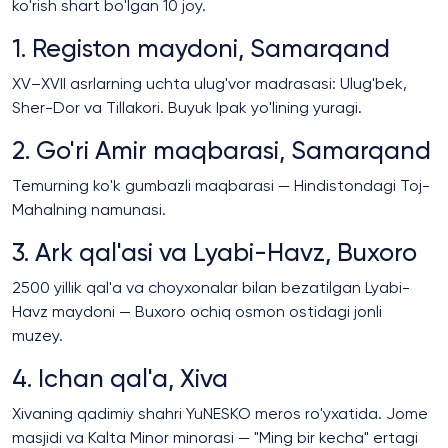
ko'rish shart bo'lgan 10 joy.
1. Registon maydoni, Samarqand
XV–XVII asrlarning uchta ulug'vor madrasasi: Ulug'bek,
Sher-Dor va Tillakori. Buyuk Ipak yo'lining yuragi.
2. Go'ri Amir maqbarasi, Samarqand
Temurning ko'k gumbazli maqbarasi — Hindistondagi Toj-
Mahalning namunasi.
3. Ark qal'asi va Lyabi-Havz, Buxoro
2500 yillik qal'a va choyxonalar bilan bezatilgan Lyabi-
Havz maydoni — Buxoro ochiq osmon ostidagi jonli
muzey.
4. Ichan qal'a, Xiva
Xivaning qadimiy shahri YuNESKO meros ro'yxatida. Jome
masjidi va Kalta Minor minorasi — "Ming bir kecha" ertagi