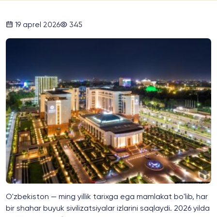
19 aprel 2026
345
O'zbekiston — ming yillik tarixga ega mamlakat bo'lib, har
bir shahar buyuk sivilizatsiyalar izlarini saqlaydi. 2026 yilda