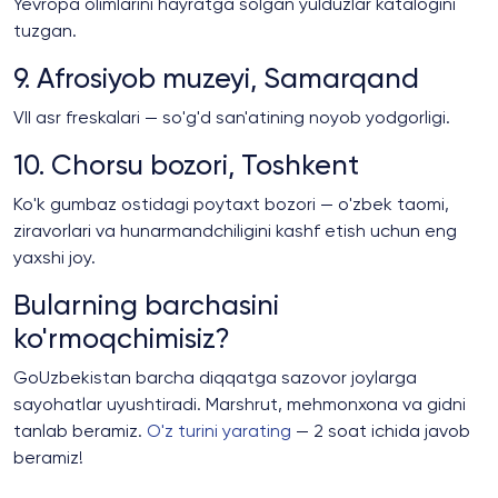
Yevropa olimlarini hayratga solgan yulduzlar katalogini
tuzgan.
9. Afrosiyob muzeyi, Samarqand
VII asr freskalari — so'g'd san'atining noyob yodgorligi.
10. Chorsu bozori, Toshkent
Ko'k gumbaz ostidagi poytaxt bozori — o'zbek taomi,
ziravorlari va hunarmandchiligini kashf etish uchun eng
yaxshi joy.
Bularning barchasini
ko'rmoqchimisiz?
GoUzbekistan barcha diqqatga sazovor joylarga
sayohatlar uyushtiradi. Marshrut, mehmonxona va gidni
tanlab beramiz.
O'z turini yarating
— 2 soat ichida javob
beramiz!