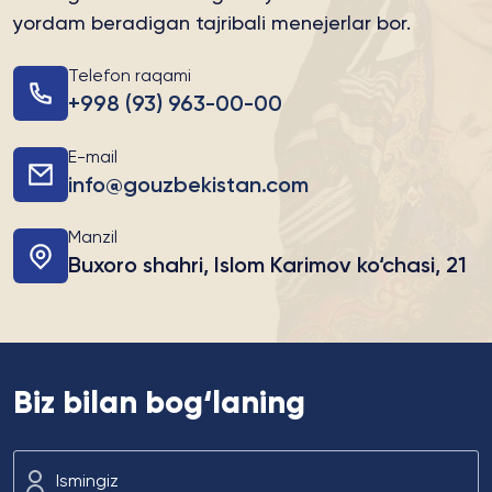
yordam beradigan tajribali menejerlar bor.
Telefon raqami
+998 (93) 963-00-00
E-mail
info@gouzbekistan.com
Manzil
Buxoro shahri, Islom Karimov ko‘chasi, 21
Biz bilan bog‘laning
Ismingiz