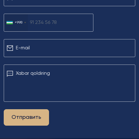
+998
Е-mail
Xabar qoldiring
Отправить