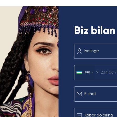
Biz bila
Ismingiz
+998
Е-mail
Xabar qoldiring