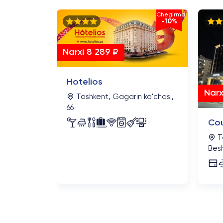
Chegirma
Chegirma
-20%
-10%
Narxi 8 289 ₽
Hotelios
Narx
Toshkent, Gagarin ko'chasi,
on
66
Cou
bar
To
Besh