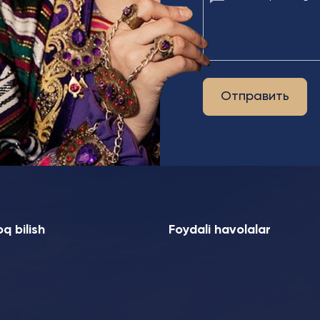
Отправить
q bilish
Foydali havolalar