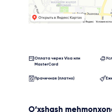
Оплата через Visa или
Ус
MasterCard
Прачечная (платно)
Еж
O‘xshash mehmonxon