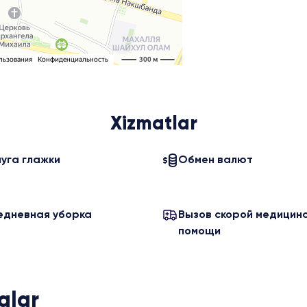
Xizmatlar
луга глажки
Обмен валют
едневная уборка
Вызов скорой медицин
помощи
alar