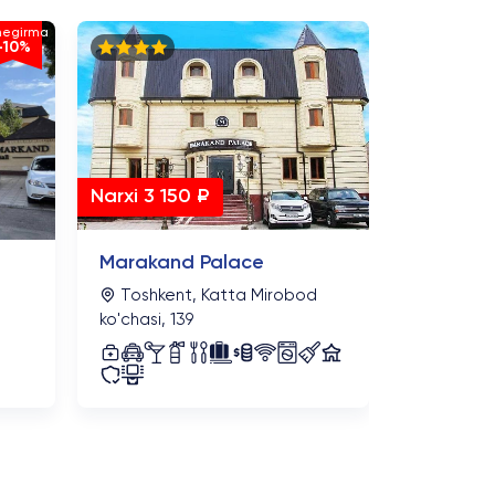
Narxi 3 7
hegirma
-10%
Sahid Z
Buxoro,
ko'chasi, 7
Narxi 3 150 ₽
Marakand Palace
Toshkent, Katta Mirobod
t
ko'chasi, 139