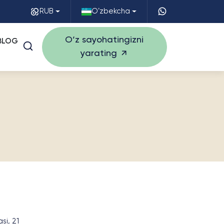
RUB
Oʼzbekcha
O‘z sayohatingizni
BLOG
yarating
si, 21