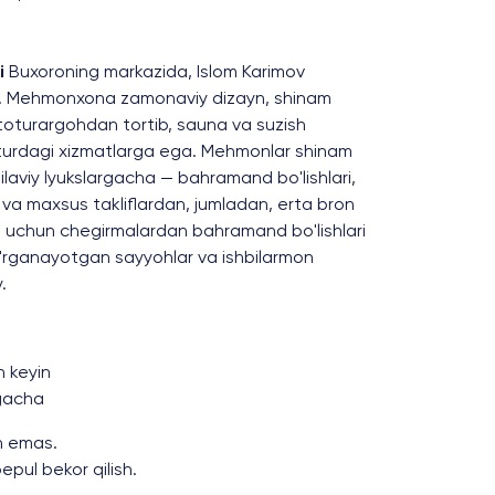
i
Buxoroning markazida, Islom Karimov
an. Mehmonxona zamonaviy dizayn, shinam
toturargohdan tortib, sauna va suzish
turdagi xizmatlarga ega. Mehmonlar shinam
ilaviy lyukslargacha — bahramand bo'lishlari,
va maxsus takliflardan, jumladan, erta bron
sh uchun chegirmalardan bahramand bo'lishlari
o'rganayotgan sayyohlar va ishbilarmon
.
 keyin
gacha
n emas.
pul bekor qilish.