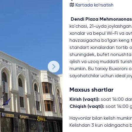
Kartada ko‘rsatish
Dendi Plaza Mehmonxonas
ko'chasi, 21-uyda joylashg
xonalar va bepul Wi-Fi va av
havzasigacha bo'lgan keng 
standart xonalardan tortib o
shuningdek, bufet nonushta 
qilish va uzoq muddatli turi
mumkin. Bu tarixiy Buxoroni 
sayohatchilar uchun ideal joy
Maxsus shartlar
Kirish (vaqti):
soat 14:00 dan
Chiqish (vaqti):
soat 14:00 
Hayvonlar bilan kelish mumki
Kelishdan 3 kun oldingacha be