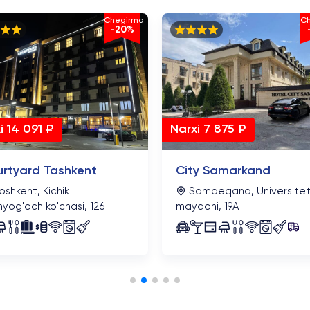
Chegirma
C
-20%
Narxi 7 875 ₽
i 14 091 ₽
City Samarkand
rtyard Tashkent
Samaeqand, Universite
shkent, Kichik
maydoni, 19А
yog'och ko'chasi, 126