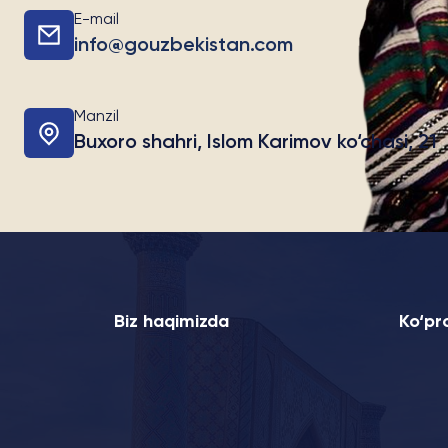
E-mail
info@gouzbekistan.com
Manzil
Buxoro shahri, Islom Karimov ko‘chasi, 21
Biz haqimizda
Ko‘pro