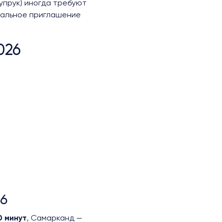
Купрук) иногда требуют
иальное приглашение
026
6
0 минут
, Самарканд —