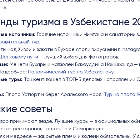
тен стоит 50 000 сум. Вид на закат с минарета Кальта-М
не.
енды туризма в Узбекистане 2
ые источники:
Горячие источники Чимгана и санатории 
ровительный тур
.
ты над Хивой и закаты в Бухаре стали вирусными в Instag
Шёлковому пути
— лучший выбор для фотографов.
зм:
Мечети Бухары и мавзолей Бахауддина Накшбанда — в
 Подробнее:
Паломнический тур по Узбекистану
.
ные туры:
Ташкент вошёл в ТОП-5 деловых направлений С
ы:
Плато Устюрт и берег Аральского моря.
Тур на плато 
ские советы
вро принимают везде. Лучшие курсы — в официальных обм
стве ресторанов Ташкента и Самарканда.
ях и медресе — закрытые плечи и колени обязательны. У 