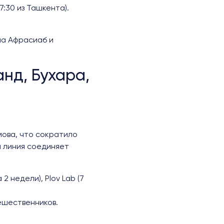
7:30 из Ташкента).
на Афрасиаб и
анд, Бухара,
мова, что сократило
я линия соединяет
2 недели), Plov Lab (7
ешественников.