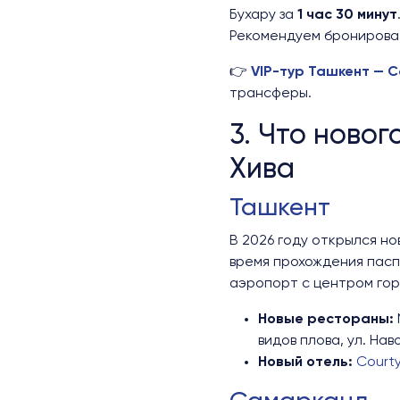
Бухару за
1 час 30 минут
Рекомендуем бронироват
👉
VIP-тур Ташкент — С
трансферы.
3. Что новог
Хива
Ташкент
В 2026 году открылся н
время прохождения пасп
аэропорт с центром горо
Новые рестораны:
видов плова, ул. Наво
Новый отель:
Courty