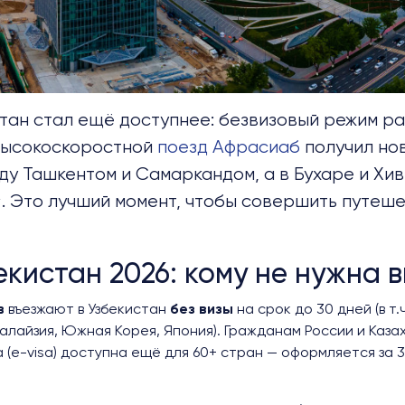
стан стал ещё доступнее:
безвизовый режим ра
 высокоскоростной
поезд Афрасиаб
получил нов
ду Ташкентом и Самаркандом, а в Бухаре и Хив
. Это лучший момент, чтобы совершить путеш
бекистан 2026: кому не нужна 
в
въезжают в Узбекистан
без визы
на срок до 30 дней (в т.
лайзия, Южная Корея, Япония). Гражданам России и Казах
 (e-visa) доступна ещё для 60+ стран — оформляется за 