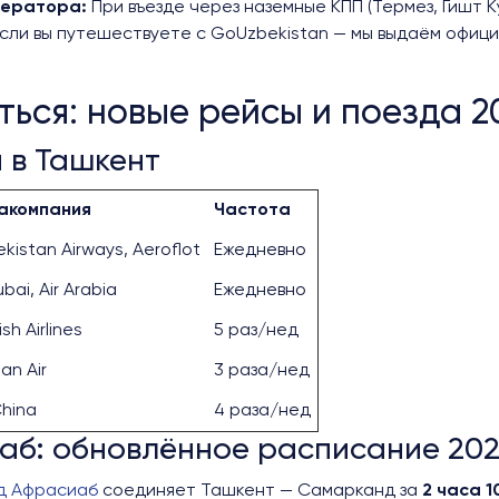
ператора:
При въезде через наземные КПП (Термез, Гишт 
сли вы путешествуете с GoUzbekistan — мы выдаём офиц
ться: новые рейсы и поезда 2
 в Ташкент
акомпания
Частота
kistan Airways, Aeroflot
Ежедневно
ubai, Air Arabia
Ежедневно
ish Airlines
5 раз/нед
an Air
3 раза/нед
China
4 раза/нед
аб: обновлённое расписание 202
д Афрасиаб
соединяет Ташкент — Самарканд за
2 часа 1