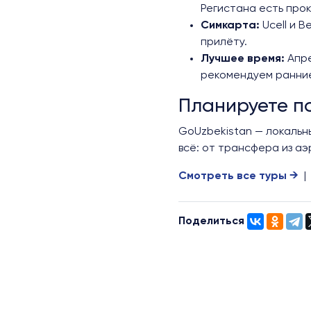
Регистана есть прок
Симкарта:
Ucell и B
прилёту.
Лучшее время:
Апре
рекомендуем ранние
Планируете по
GoUzbekistan — локальн
всё: от трансфера из а
Смотреть все туры →
Поделиться