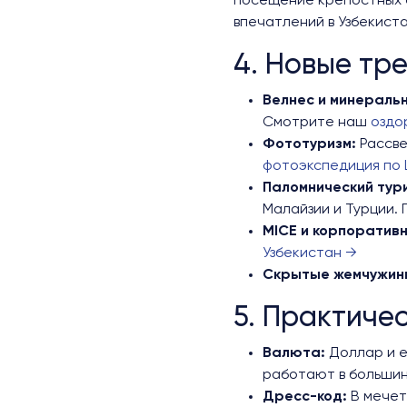
посещение крепостных с
впечатлений в Узбекиста
4. Новые тр
Велнес и минеральн
Смотрите наш
оздо
Фототуризм:
Рассве
фотоэкспедиция по 
Паломнический тури
Малайзии и Турции.
MICE и корпоратив
Узбекистан →
Скрытые жемчужин
5. Практиче
Валюта:
Доллар и е
работают в большин
Дресс-код:
В мечет