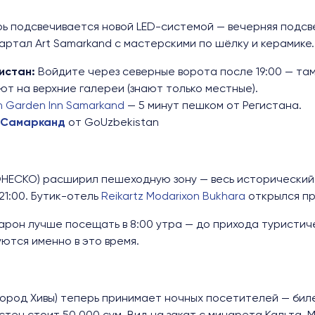
ь подсвечивается новой LED-системой — вечерняя подсв
артал Art Samarkand с мастерскими по шёлку и керамике.
истан:
Войдите через северные ворота после 19:00 — там
т на верхние галереи (знают только местные).
on Garden Inn Samarkand
— 5 минут пешком от Регистана.
в Самарканд
от GoUzbekistan
НЕСКО) расширил пешеходную зону — весь исторический 
21:00. Бутик-отель
Reikartz Modarixon Bukhara
открылся пр
рон лучше посещать в 8:00 утра — до прихода туристиче
ются именно в это время.
город Хивы) теперь принимает ночных посетителей — бил