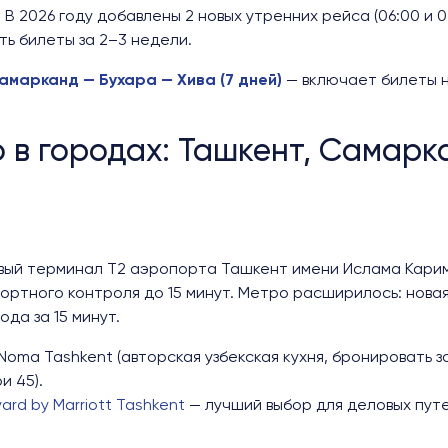
. В 2026 году добавлены 2 новых утренних рейса (06:00 и 0
ь билеты за 2–3 недели.
амарканд — Бухара — Хива (7 дней)
— включает билеты 
о в городах: Ташкент, Самарк
овый терминал T2 аэропорта Ташкент имени Ислама Кари
ортного контроля до 15 минут. Метро расширилось: нова
да за 15 минут.
Noma Tashkent (авторская узбекская кухня, бронировать за 
и 45).
ard by Marriott Tashkent
— лучший выбор для деловых пут