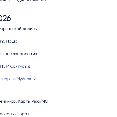
инор — одно из лучших
026
Ферганской долины.
ram. Наша
 топе запросов из
НГ.
MICE-туры в
Устюрт и Муйнак →
енниках. Карты Visa/MC
северных ворот