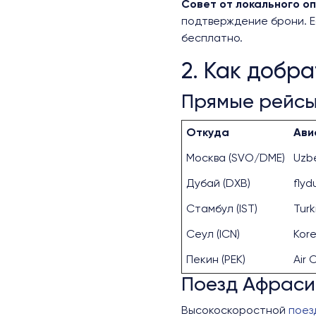
Совет от локального о
подтверждение брони. Е
бесплатно.
2. Как добра
Прямые рейсы
Откуда
Ави
Москва (SVO/DME)
Uzbe
Дубай (DXB)
flyd
Стамбул (IST)
Turk
Сеул (ICN)
Kore
Пекин (PEK)
Air 
Поезд Афраси
Высокоскоростной
поез