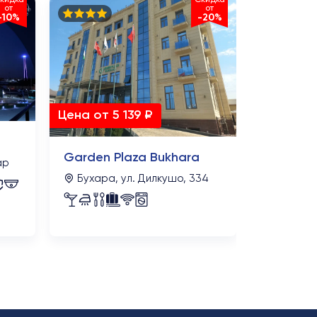
от
от
-10%
-20%
Marakan
Ташкент
Мирабад, 
Цена от 5 139 ₽
Garden Plaza Bukhara
ар
Бухара, ул. Дилкушо, 334