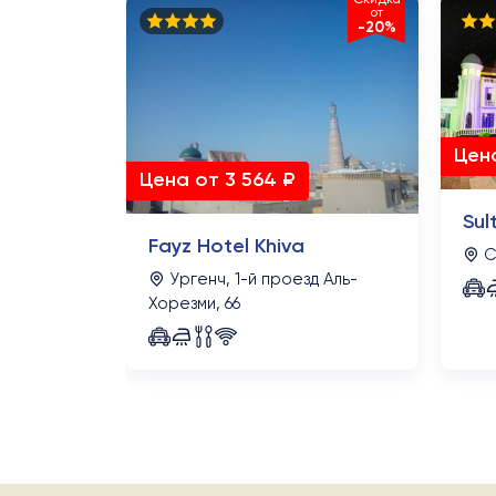
от
от
-10%
-20%
Цена
Цена от 3 564 ₽
рина, 66
Sul
Fayz Hotel Khiva
С
Ургенч, 1-й проезд Аль-
Хорезми, 66