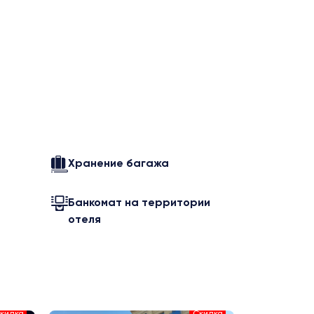
Хранение багажа
Банкомат на территории
отеля
Цена от 
кидка
Скидка