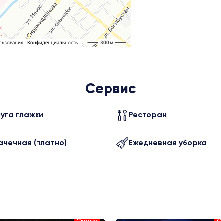
Сервис
луга глажки
Ресторан
ачечная (платно)
Ежедневная уборка
Скидка
С