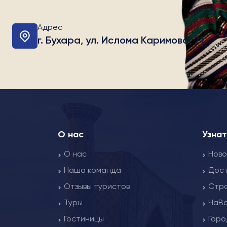
Адрес
г. Бухара, ул. Ислома Каримова, 21
О нас
Узна
О нас
Ново
Наша команда
Дос
Отзывы туристов
Стр
Туры
ЧаВ
Гостиницы
Горо