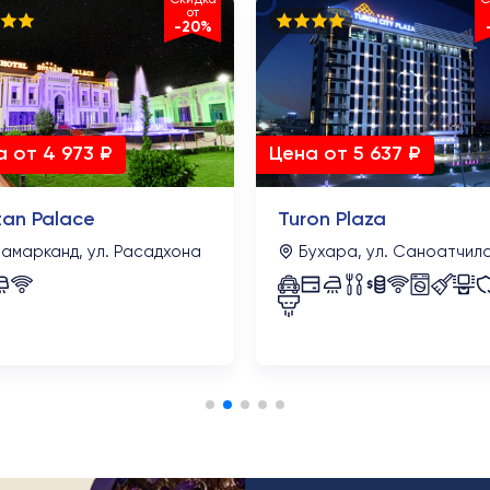
от
-20%
 от 4 973 ₽
Цена от 5 637 ₽
tan Palace
Turon Plaza
амарканд, ул. Расадхона
Бухара, ул. Саноатчил