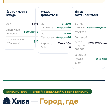
🏛️ СТОИМОСТЬ
🚌 КАК
🏠 ГДЕ
ВХОДА
ДОБРАТЬСЯ
ОСТАНОВИТЬСЯ
Арк
$4–5
Из
3ч20м
Бутик-
Ташкента
Афросиёб
отель в
Рекомендуем!
Ляби-Хауз
медресе
Бесплатно
(снаружи)
Из
1ч15м
Самарканда
Афросиёб
Гостевой
Комплексный
дом в
$15
$20–120/ночь
(20+ мест)
Аэропорт
Такси $5–
старом
BHK
8
городе
Сколько
нужно
2–3 дня
дней
ЮНЕСКО 1990 · ПЕРВЫЙ УЗБЕКСКИЙ ОБЪЕКТ ЮНЕСКО
🏯️ Хива —
Город, где