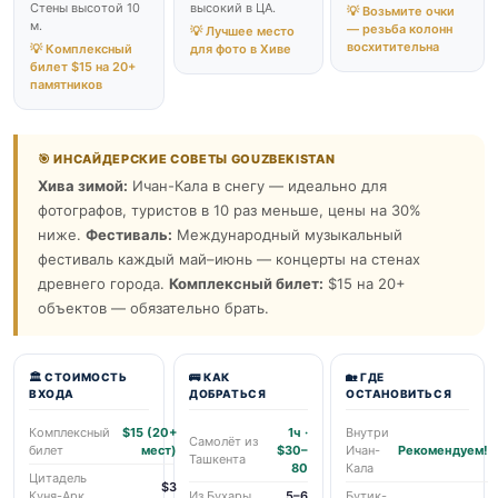
Стены высотой 10
высокий в ЦА.
💡 Возьмите очки
м.
— резьба колонн
💡 Лучшее место
восхитительна
💡 Комплексный
для фото в Хиве
билет $15 на 20+
памятников
🎯 ИНСАЙДЕРСКИЕ СОВЕТЫ GOUZBEKISTAN
Хива зимой:
Ичан-Кала в снегу — идеально для
фотографов, туристов в 10 раз меньше, цены на 30%
ниже.
Фестиваль:
Международный музыкальный
фестиваль каждый май–июнь — концерты на стенах
древнего города.
Комплексный билет:
$15 на 20+
объектов — обязательно брать.
🏛️ СТОИМОСТЬ
🚌 КАК
🏡 ГДЕ
ВХОДА
ДОБРАТЬСЯ
ОСТАНОВИТЬСЯ
Комплексный
$15 (20+
1ч ·
Внутри
Самолёт из
билет
мест)
$30–
Ичан-
Рекомендуем!
Ташкента
80
Кала
Цитадель
$3
Куня-Арк
Из Бухары
5–6
Бутик-