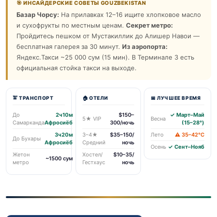
🎯 ИНСАЙДЕРСКИЕ СОВЕТЫ GOUZBEKISTAN
Базар Чорсу:
На прилавках 12–16 ищите хлопковое масло
и сухофрукты по местным ценам.
Секрет метро:
Пройдитесь пешком от Мустакиллик до Алишер Навои —
бесплатная галерея за 30 минут.
Из аэропорта:
Яндекс.Такси ~25 000 сум (15 мин). В Терминале 3 есть
официальная стойка такси на выходе.
🚖 ТРАНСПОРТ
🏠 ОТЕЛИ
📅 ЛУЧШЕЕ ВРЕМЯ
До
2ч10м
$150–
✓ Март–Май
5★ VIP
Весна
Самарканда
Афросиёб
300/ночь
(15–28°)
3ч20м
3–4★
$35–150/
Лето
⚠ 35–42°С
До Бухары
Афросиёб
Средний
ночь
Осень
✓ Сент–Нояб
Жетон
Хостел/
$10–35/
~1500 сум
метро
Гестхаус
ночь