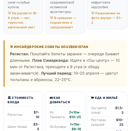
сине-голубые
средневековой
нефритовое
купола.
исламской
надгробие.
архитектуры.
💡 На рассвете (6–
💡 Разрешение на
8 утра) — нет
💡 В сумерках —
фото внутри — $1–
туристов,
подсвечено и
2
магический свет
завораживает
🎯 ИНСАЙДЕРСКИЕ СОВЕТЫ GOUZBEKISTAN
Регистан:
Покупайте билеты заранее — очереди бывают
длинными.
Плов Самарканда:
Идите в «Ош-центр» — 10
мин от Регистана, приходите к 8 утра (к обеду
заканчивается).
Лучший период:
10–20 апреля — цветут
тюльпаны и абрикосы, 22–25°С.
🏛️ СТОИМОСТЬ
🚌 КАК
🍽 ЕДА И ЖИЛЬЁ
ВХОДА
ДОБРАТЬСЯ
Ош-центр
$1,5–
$7–
Из
2ч10м ·
(плов)
3
Регистан
10
Ташкента
$10–25
Ресторан
$10–
$3–
1ч15м ·
средний
25
Шахи-Зинда
Из Бухары
5
$8–18