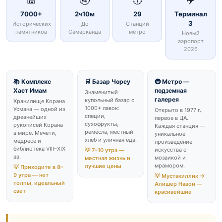
🕌
🚱
🕕
✈️
7000+
2ч10м
29
Терминал
3
Исторических
До
Станций
памятников
Самарканда
метро
Новый
аэропорт
2026
📚 Комплекс
🛒 Базар Чорсу
🚇 Метро —
Хаст Имам
подземная
Знаменитый
галерея
купольный базар с
Хранилище Корана
1000+ лавок:
Усмана — одной из
Открыто в 1977 г.,
специи,
древнейших
первое в ЦА.
сухофрукты,
рукописей Корана
Каждая станция —
ремёсла, местный
в мире. Мечети,
уникальное
хлеб и уличная еда.
медресе и
произведение
библиотека VIII–XIX
искусства с
💡 7–10 утра —
вв.
мозаикой и
местная жизнь и
мрамором.
лучшие цены
💡 Приходите в 8–
9 утра — нет
💡 Мустакиллик →
толпы, идеальный
Алишер Навои —
свет
красивейшие