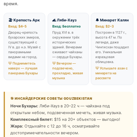
время.
🏖️ Крепость Арк
🌊 Ляби-Хауз
🔔 Минарет Калян
Вход: $4–5
Вход: Бесплатно
Вход: $2–3
Дворец-крепость
Пруд XVI в. в
Построен в 1127 г.,
бухарских эмиров,
окружении трёх
высота 47 м. По
существующий с
исторических
легенде, даже
IV в. до н.э. Музей с
зданий. Вечерами
Чингисхан пощадил
панорамными
оживают чайханы
его. Уникальная
видами на город.
— сердце Бухары.
изразцовая
облицовка.
💡 Поднимитесь
💡 Вечером —
наверх — лучшая
подсвечено,
💡 Услышьте азан с
панорама Бухары
прохладно, живая
минарета на
музыка
рассвете
🎯 ИНСАЙДЕРСКИЕ СОВЕТЫ GOUZBEKISTAN
Ночи Бухары:
Ляби-Хауз в 20–22 ч — чайхана под
открытым небом, подсвеченная мечеть, живая музыка.
Комплексный билет:
$15 на 20+ объектов — выгодно!
Жара:
Отдыхайте с 12 до 16 ч, осматривайте
достопримечательности вечером.