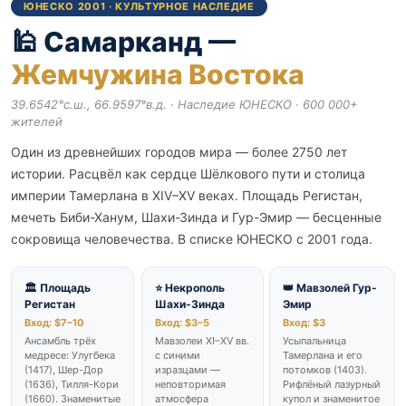
ЮНЕСКО 2001 · КУЛЬТУРНОЕ НАСЛЕДИЕ
🕌 Самарканд —
Жемчужина Востока
39.6542°с.ш., 66.9597°в.д. · Наследие ЮНЕСКО · 600 000+
жителей
Один из древнейших городов мира — более 2750 лет
истории. Расцвёл как сердце Шёлкового пути и столица
империи Тамерлана в XIV–XV веках. Площадь Регистан,
мечеть Биби-Ханум, Шахи-Зинда и Гур-Эмир — бесценные
сокровища человечества. В списке ЮНЕСКО с 2001 года.
🏛️ Площадь
⭐ Некрополь
👑 Мавзолей Гур-
Регистан
Шахи-Зинда
Эмир
Вход: $7–10
Вход: $3–5
Вход: $3
Ансамбль трёх
Мавзолеи XI–XV вв.
Усыпальница
медресе: Улугбека
с синими
Тамерлана и его
(1417), Шер-Дор
изразцами —
потомков (1403).
(1636), Тилля-Кори
неповторимая
Рифлёный лазурный
(1660). Знаменитые
атмосфера
купол и знаменитое