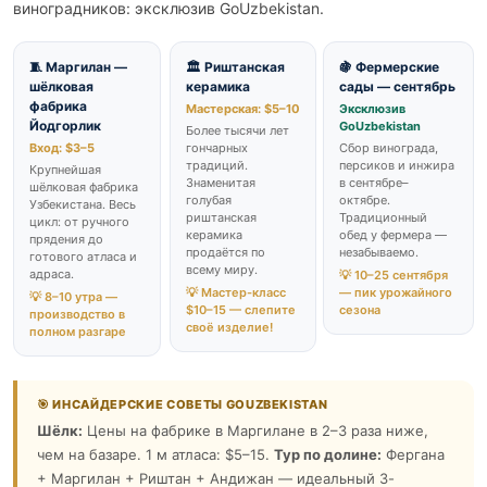
виноградников: эксклюзив GoUzbekistan.
🧵 Маргилан —
🏛️ Риштанская
🍇 Фермерские
шёлковая
керамика
сады — сентябрь
фабрика
Мастерская: $5–10
Эксклюзив
Йодгорлик
GoUzbekistan
Более тысячи лет
Вход: $3–5
гончарных
Сбор винограда,
традиций.
персиков и инжира
Крупнейшая
Знаменитая
в сентябре–
шёлковая фабрика
голубая
октябре.
Узбекистана. Весь
риштанская
Традиционный
цикл: от ручного
керамика
обед у фермера —
прядения до
продаётся по
незабываемо.
готового атласа и
всему миру.
адраса.
💡 10–25 сентября
💡 Мастер-класс
— пик урожайного
💡 8–10 утра —
$10–15 — слепите
сезона
производство в
своё изделие!
полном разгаре
🎯 ИНСАЙДЕРСКИЕ СОВЕТЫ GOUZBEKISTAN
Шёлк:
Цены на фабрике в Маргилане в 2–3 раза ниже,
чем на базаре. 1 м атласа: $5–15.
Тур по долине:
Фергана
+ Маргилан + Риштан + Андижан — идеальный 3-