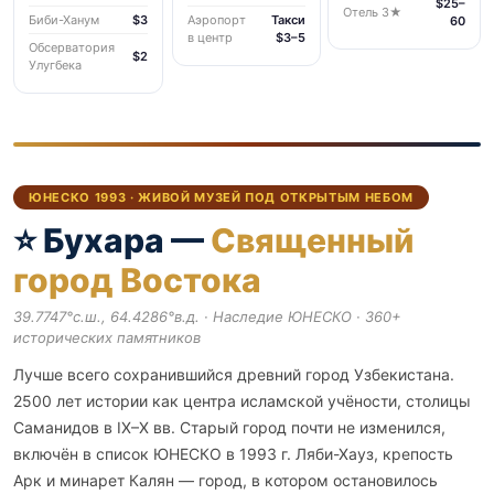
$25–
Отель 3★
Биби-Ханум
$3
Аэропорт
Такси
60
в центр
$3–5
Обсерватория
$2
Улугбека
ЮНЕСКО 1993 · ЖИВОЙ МУЗЕЙ ПОД ОТКРЫТЫМ НЕБОМ
⭐ Бухара —
Священный
город Востока
39.7747°с.ш., 64.4286°в.д. · Наследие ЮНЕСКО · 360+
исторических памятников
Лучше всего сохранившийся древний город Узбекистана.
2500 лет истории как центра исламской учёности, столицы
Саманидов в IX–X вв. Старый город почти не изменился,
включён в список ЮНЕСКО в 1993 г. Ляби-Хауз, крепость
Арк и минарет Калян — город, в котором остановилось