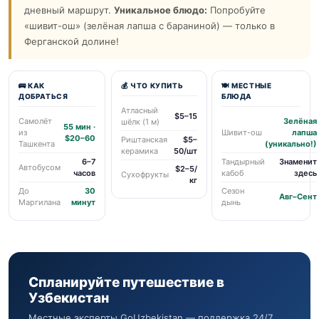
дневный маршрут.
Уникальное блюдо:
Попробуйте
«шивит-ош» (зелёная лапша с бараниной) — только в
Ферганской долине!
🚌 КАК
💰 ЧТО КУПИТЬ
🍽 МЕСТНЫЕ
ДОБРАТЬСЯ
БЛЮДА
Атласный
$5–15
Самолёт
Зелёная
шёлк (1 м)
55 мин ·
из
Шивит-ош
лапша
$20–60
Риштанская
$5–
Ташкента
(уникально!)
керамика
50/шт
6–7
Тандырный
Знаменит
Автобусом
$2–5/
часов
кабоб
здесь
Сухофрукты
кг
До
30
Сезон
Авг–Сент
Маргилана
минут
дынь
Спланируйте путешествие в
Узбекистан
Местные эксперты GoUzbekistan — поддержка 24/7,