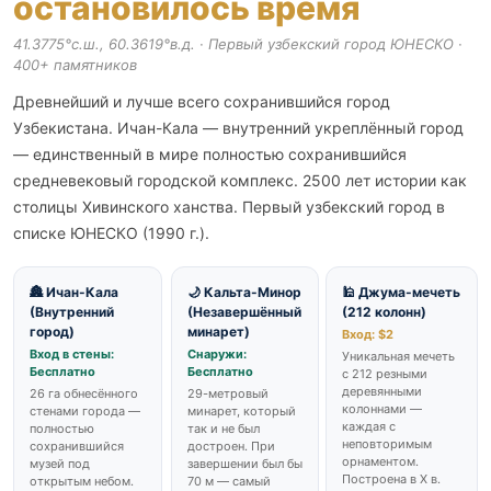
остановилось время
41.3775°с.ш., 60.3619°в.д. · Первый узбекский город ЮНЕСКО ·
400+ памятников
Древнейший и лучше всего сохранившийся город
Узбекистана. Ичан-Кала — внутренний укреплённый город
— единственный в мире полностью сохранившийся
средневековый городской комплекс. 2500 лет истории как
столицы Хивинского ханства. Первый узбекский город в
списке ЮНЕСКО (1990 г.).
🏯️ Ичан-Кала
🌙 Кальта-Минор
🕌 Джума-мечеть
(Внутренний
(Незавершённый
(212 колонн)
город)
минарет)
Вход: $2
Вход в стены:
Снаружи:
Уникальная мечеть
Бесплатно
Бесплатно
с 212 резными
деревянными
26 га обнесённого
29-метровый
колоннами —
стенами города —
минарет, который
каждая с
полностью
так и не был
неповторимым
сохранившийся
достроен. При
орнаментом.
музей под
завершении был бы
Построена в X в.
открытым небом.
70 м — самый