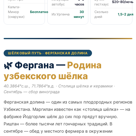
$20–80/ночь
автобус
часов
гестхаус
Кальта-
Минор
Бесплатно
30
Сколько
Из Ургенча
1,5–2 дня
(снаружи)
минут
дней
ШЁЛКОВЫЙ ПУТЬ · ФЕРГАНСКАЯ ДОЛИНА
🌿 Фергана —
Родина
узбекского шёлка
40.3864°с.ш., 71.7864°в.д. · Столица шёлка и керамики ·
Сентябрь — сбор винограда
Ферганская долина — один из самых плодородных регионов
Узбекистана. Маргилан известен как «столица шёлка» — на
фабрике Йодгорлик шёлк до сих пор прядут вручную.
Риштан — более тысячи лет гончарных традиций. В
сентябре — обед у местного фермера в окружении